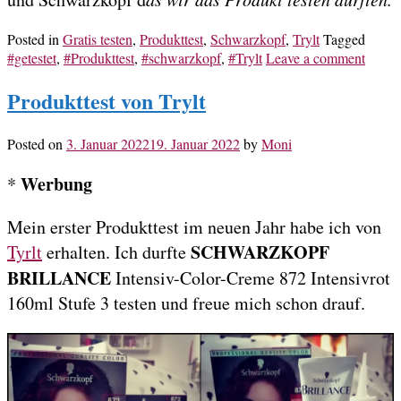
Posted in
Gratis testen
,
Produkttest
,
Schwarzkopf
,
Trylt
Tagged
#getestet
,
#Produkttest
,
#schwarzkopf
,
#Trylt
Leave a comment
Produkttest von Trylt
Posted on
3. Januar 2022
19. Januar 2022
by
Moni
Werbung
*
Mein erster Produkttest im neuen Jahr habe ich von
SCHWARZKOPF
Tyrlt
erhalten. Ich durfte
BRILLANCE
Intensiv-Color-Creme 872 Intensivrot
160ml Stufe 3 testen und freue mich schon drauf.