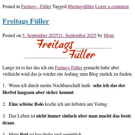
Posted in
Freitags - Füller
Tagged
#freitagsfüller
Leave a comment
Freitags Füller
Posted on
5. September 2025
21. September 2025
by
Moni
Lange ist es her das ich ein
Freitags Füller
gemacht habe aber
vielleicht wird das ja wieder ein Anfang zum Blog zurück zu finden.
sehe ich das der
1. Wenn ich durch meine Nachbarschaft laufe
Herbst langsam aber sicher kommt
.
Eine schöne Bolo
2.
koche ich am liebsten am Vortag.
nicht immer einfach aber man macht das beste
3. Das Leben ist
draus
.
Bett
4. Mein
ist kuschelig und gemütlich.