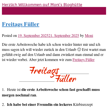
Skip
Herzlich Willkommen auf Moni´s Bloghütte
to
content
Freitags Füller
Posted on
19. September 2025
21. September 2025
by
Moni
Die erste Arbeitswoche habe ich schon wieder hinter mir und ich
muss sagen ich will wieder zurück in den Urlaub 🙂 Erst wartet man
gefühlt ewig auf den Urlaub und dann zwinkert man einmal und er
ist wieder vorbei. Aber jetzt kommen wir zum
Freitags Füller
die erste Arbeitswoche schon fast geschafft muss
1. Heute ist
morgen nochmal ran
.
Ich habe bei einer Freundin ein leckeres
2.
Kürbisrezept