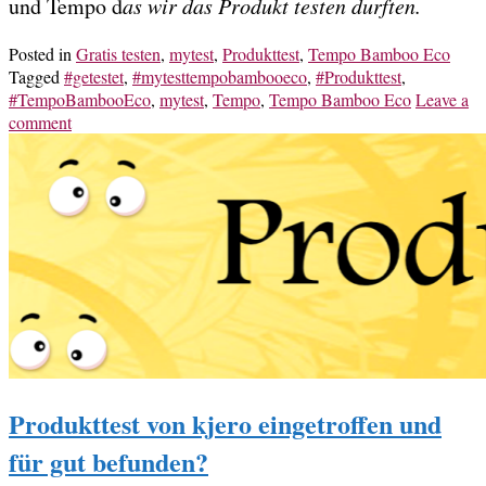
und Tempo d
as wir das Produkt testen durften.
Posted in
Gratis testen
,
mytest
,
Produkttest
,
Tempo Bamboo Eco
Tagged
#getestet
,
#mytesttempobambooeco
,
#Produkttest
,
#TempoBambooEco
,
mytest
,
Tempo
,
Tempo Bamboo Eco
Leave a
comment
Produkttest von kjero eingetroffen und
für gut befunden?