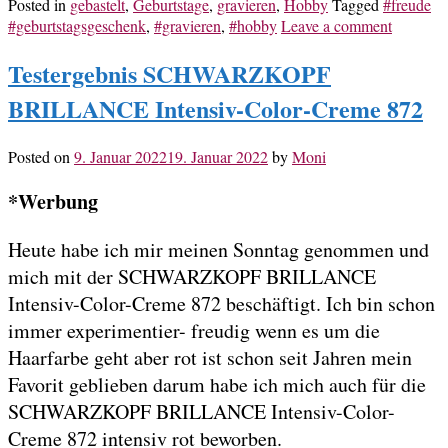
Posted in
gebastelt
,
Geburtstage
,
gravieren
,
Hobby
Tagged
#freude
#geburtstagsgeschenk
,
#gravieren
,
#hobby
Leave a comment
Testergebnis SCHWARZKOPF
BRILLANCE Intensiv-Color-Creme 872
Posted on
9. Januar 2022
19. Januar 2022
by
Moni
*Werbung
Heute habe ich mir meinen Sonntag genommen und
mich mit der SCHWARZKOPF BRILLANCE
Intensiv-Color-Creme 872 beschäftigt. Ich bin schon
immer experimentier- freudig wenn es um die
Haarfarbe geht aber rot ist schon seit Jahren mein
Favorit geblieben darum habe ich mich auch für die
SCHWARZKOPF BRILLANCE Intensiv-Color-
Creme 872 intensiv rot beworben.