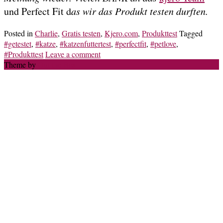
und Perfect Fit d
as wir das Produkt testen durften.
Posted in
Charlie
,
Gratis testen
,
Kjero.com
,
Produkttest
Tagged
#getestet
,
#katze
,
#katzenfuttertest
,
#perfectfit
,
#petlove
,
#Produkttest
Leave a comment
Theme by
Out the Box