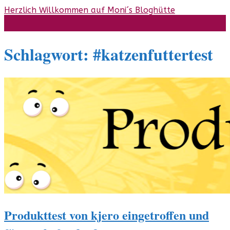
Skip
Herzlich Willkommen auf Moni´s Bloghütte
to
content
Schlagwort:
#katzenfuttertest
Produkttest von kjero eingetroffen und