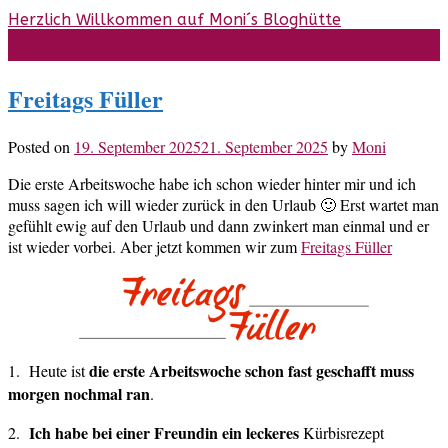
Skip
Herzlich Willkommen auf Moni´s Bloghütte
to
content
Freitags Füller
Posted on
19. September 2025
21. September 2025
by
Moni
Die erste Arbeitswoche habe ich schon wieder hinter mir und ich
muss sagen ich will wieder zurück in den Urlaub 🙂 Erst wartet man
gefühlt ewig auf den Urlaub und dann zwinkert man einmal und er
ist wieder vorbei. Aber jetzt kommen wir zum
Freitags Füller
die erste Arbeitswoche schon fast geschafft muss
1. Heute ist
morgen nochmal ran
.
Ich habe bei einer Freundin ein leckeres
2.
Kürbisrezept