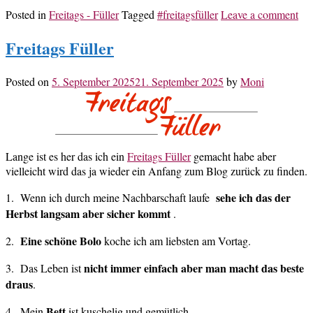
Posted in
Freitags - Füller
Tagged
#freitagsfüller
Leave a comment
Freitags Füller
Posted on
5. September 2025
21. September 2025
by
Moni
Lange ist es her das ich ein
Freitags Füller
gemacht habe aber
vielleicht wird das ja wieder ein Anfang zum Blog zurück zu finden.
sehe ich das der
1. Wenn ich durch meine Nachbarschaft laufe
Herbst langsam aber sicher kommt
.
Eine schöne Bolo
2.
koche ich am liebsten am Vortag.
nicht immer einfach aber man macht das beste
3. Das Leben ist
draus
.
Bett
4. Mein
ist kuschelig und gemütlich.