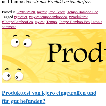
und Tempo d
as wir das Produkt testen durften.
Posted in
Gratis testen
,
mytest
,
Produkttest
,
Tempo Bamboo Eco
Tagged
#getestet
,
#mytesttempobambooeco
,
#Produkttest
,
#TempoBambooEco
,
mytest
,
Tempo
,
Tempo Bamboo Eco
Leave a
comment
Produkttest von kjero eingetroffen und
für gut befunden?