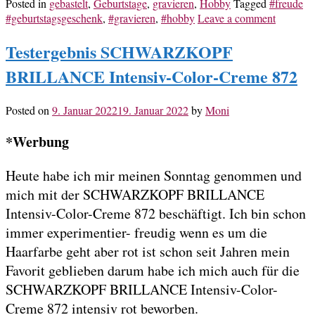
Posted in
gebastelt
,
Geburtstage
,
gravieren
,
Hobby
Tagged
#freude
#geburtstagsgeschenk
,
#gravieren
,
#hobby
Leave a comment
Testergebnis SCHWARZKOPF
BRILLANCE Intensiv-Color-Creme 872
Posted on
9. Januar 2022
19. Januar 2022
by
Moni
*Werbung
Heute habe ich mir meinen Sonntag genommen und
mich mit der SCHWARZKOPF BRILLANCE
Intensiv-Color-Creme 872 beschäftigt. Ich bin schon
immer experimentier- freudig wenn es um die
Haarfarbe geht aber rot ist schon seit Jahren mein
Favorit geblieben darum habe ich mich auch für die
SCHWARZKOPF BRILLANCE Intensiv-Color-
Creme 872 intensiv rot beworben.