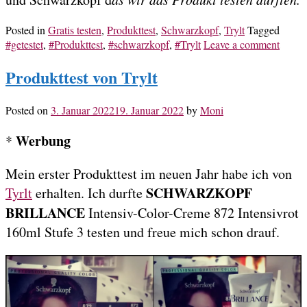
Posted in
Gratis testen
,
Produkttest
,
Schwarzkopf
,
Trylt
Tagged
#getestet
,
#Produkttest
,
#schwarzkopf
,
#Trylt
Leave a comment
Produkttest von Trylt
Posted on
3. Januar 2022
19. Januar 2022
by
Moni
Werbung
*
Mein erster Produkttest im neuen Jahr habe ich von
SCHWARZKOPF
Tyrlt
erhalten. Ich durfte
BRILLANCE
Intensiv-Color-Creme 872 Intensivrot
160ml Stufe 3 testen und freue mich schon drauf.