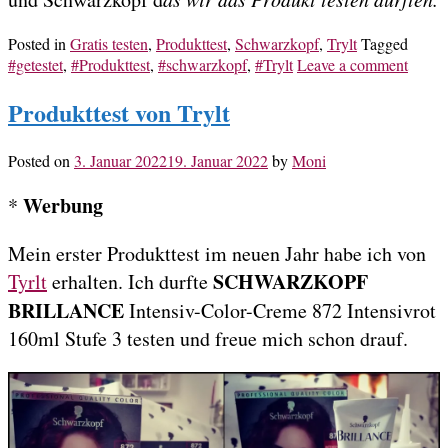
Posted in
Gratis testen
,
Produkttest
,
Schwarzkopf
,
Trylt
Tagged
#getestet
,
#Produkttest
,
#schwarzkopf
,
#Trylt
Leave a comment
Produkttest von Trylt
Posted on
3. Januar 2022
19. Januar 2022
by
Moni
Werbung
*
Mein erster Produkttest im neuen Jahr habe ich von
SCHWARZKOPF
Tyrlt
erhalten. Ich durfte
BRILLANCE
Intensiv-Color-Creme 872 Intensivrot
160ml Stufe 3 testen und freue mich schon drauf.