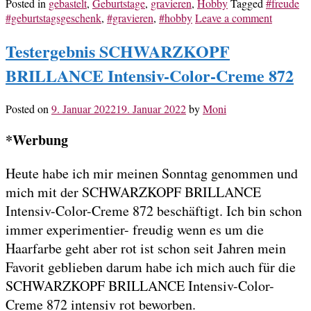
Posted in
gebastelt
,
Geburtstage
,
gravieren
,
Hobby
Tagged
#freude
#geburtstagsgeschenk
,
#gravieren
,
#hobby
Leave a comment
Testergebnis SCHWARZKOPF
BRILLANCE Intensiv-Color-Creme 872
Posted on
9. Januar 2022
19. Januar 2022
by
Moni
*Werbung
Heute habe ich mir meinen Sonntag genommen und
mich mit der SCHWARZKOPF BRILLANCE
Intensiv-Color-Creme 872 beschäftigt. Ich bin schon
immer experimentier- freudig wenn es um die
Haarfarbe geht aber rot ist schon seit Jahren mein
Favorit geblieben darum habe ich mich auch für die
SCHWARZKOPF BRILLANCE Intensiv-Color-
Creme 872 intensiv rot beworben.