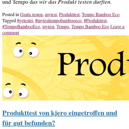
und Tempo d
as wir das Produkt testen durften.
Posted in
Gratis testen
,
mytest
,
Produkttest
,
Tempo Bamboo Eco
Tagged
#getestet
,
#mytesttempobambooeco
,
#Produkttest
,
#TempoBambooEco
,
mytest
,
Tempo
,
Tempo Bamboo Eco
Leave a
comment
Produkttest von kjero eingetroffen und
für gut befunden?