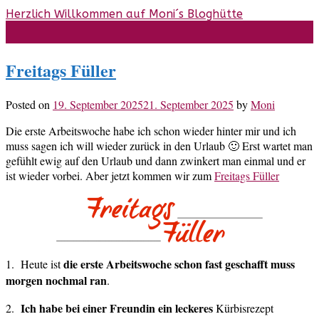
Skip
Herzlich Willkommen auf Moni´s Bloghütte
to
content
Freitags Füller
Posted on
19. September 2025
21. September 2025
by
Moni
Die erste Arbeitswoche habe ich schon wieder hinter mir und ich
muss sagen ich will wieder zurück in den Urlaub 🙂 Erst wartet man
gefühlt ewig auf den Urlaub und dann zwinkert man einmal und er
ist wieder vorbei. Aber jetzt kommen wir zum
Freitags Füller
die erste Arbeitswoche schon fast geschafft muss
1. Heute ist
morgen nochmal ran
.
Ich habe bei einer Freundin ein leckeres
2.
Kürbisrezept