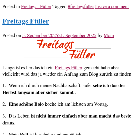
Posted in
Freitags - Füller
Tagged
#freitagsfüller
Leave a comment
Freitags Füller
Posted on
5. September 2025
21. September 2025
by
Moni
Lange ist es her das ich ein
Freitags Füller
gemacht habe aber
vielleicht wird das ja wieder ein Anfang zum Blog zurück zu finden.
sehe ich das der
1. Wenn ich durch meine Nachbarschaft laufe
Herbst langsam aber sicher kommt
.
Eine schöne Bolo
2.
koche ich am liebsten am Vortag.
nicht immer einfach aber man macht das beste
3. Das Leben ist
draus
.
Bett
4. Mein
ist kuschelig und gemütlich.