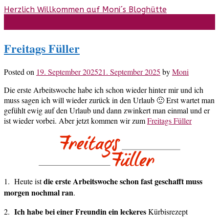
Skip
Herzlich Willkommen auf Moni´s Bloghütte
to
content
Freitags Füller
Posted on
19. September 2025
21. September 2025
by
Moni
Die erste Arbeitswoche habe ich schon wieder hinter mir und ich
muss sagen ich will wieder zurück in den Urlaub 🙂 Erst wartet man
gefühlt ewig auf den Urlaub und dann zwinkert man einmal und er
ist wieder vorbei. Aber jetzt kommen wir zum
Freitags Füller
die erste Arbeitswoche schon fast geschafft muss
1. Heute ist
morgen nochmal ran
.
Ich habe bei einer Freundin ein leckeres
2.
Kürbisrezept