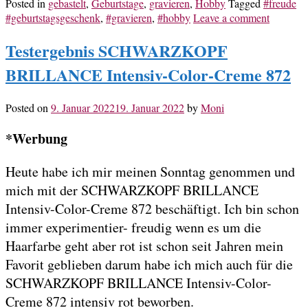
Posted in
gebastelt
,
Geburtstage
,
gravieren
,
Hobby
Tagged
#freude
#geburtstagsgeschenk
,
#gravieren
,
#hobby
Leave a comment
Testergebnis SCHWARZKOPF
BRILLANCE Intensiv-Color-Creme 872
Posted on
9. Januar 2022
19. Januar 2022
by
Moni
*Werbung
Heute habe ich mir meinen Sonntag genommen und
mich mit der SCHWARZKOPF BRILLANCE
Intensiv-Color-Creme 872 beschäftigt. Ich bin schon
immer experimentier- freudig wenn es um die
Haarfarbe geht aber rot ist schon seit Jahren mein
Favorit geblieben darum habe ich mich auch für die
SCHWARZKOPF BRILLANCE Intensiv-Color-
Creme 872 intensiv rot beworben.