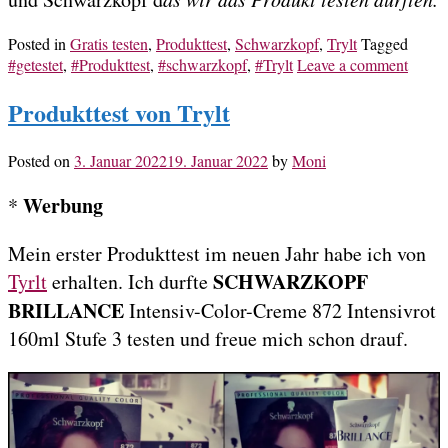
Posted in
Gratis testen
,
Produkttest
,
Schwarzkopf
,
Trylt
Tagged
#getestet
,
#Produkttest
,
#schwarzkopf
,
#Trylt
Leave a comment
Produkttest von Trylt
Posted on
3. Januar 2022
19. Januar 2022
by
Moni
Werbung
*
Mein erster Produkttest im neuen Jahr habe ich von
SCHWARZKOPF
Tyrlt
erhalten. Ich durfte
BRILLANCE
Intensiv-Color-Creme 872 Intensivrot
160ml Stufe 3 testen und freue mich schon drauf.