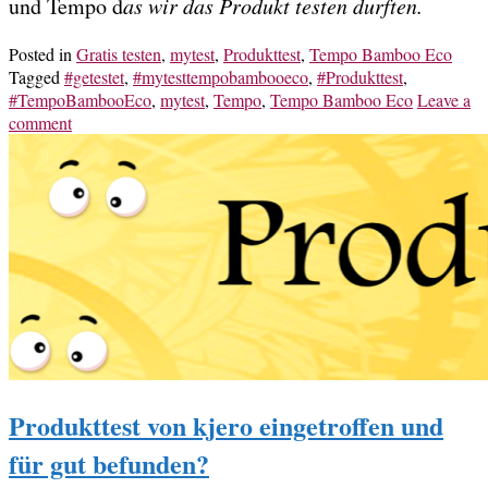
und Tempo d
as wir das Produkt testen durften.
Posted in
Gratis testen
,
mytest
,
Produkttest
,
Tempo Bamboo Eco
Tagged
#getestet
,
#mytesttempobambooeco
,
#Produkttest
,
#TempoBambooEco
,
mytest
,
Tempo
,
Tempo Bamboo Eco
Leave a
comment
Produkttest von kjero eingetroffen und
für gut befunden?