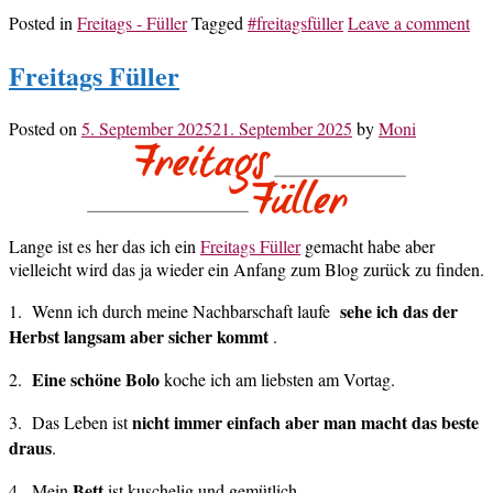
Posted in
Freitags - Füller
Tagged
#freitagsfüller
Leave a comment
Freitags Füller
Posted on
5. September 2025
21. September 2025
by
Moni
Lange ist es her das ich ein
Freitags Füller
gemacht habe aber
vielleicht wird das ja wieder ein Anfang zum Blog zurück zu finden.
sehe ich das der
1. Wenn ich durch meine Nachbarschaft laufe
Herbst langsam aber sicher kommt
.
Eine schöne Bolo
2.
koche ich am liebsten am Vortag.
nicht immer einfach aber man macht das beste
3. Das Leben ist
draus
.
Bett
4. Mein
ist kuschelig und gemütlich.