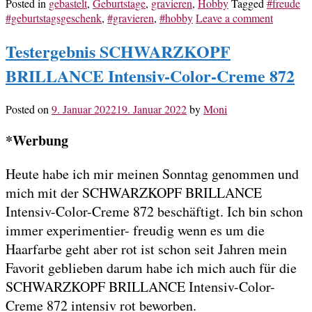
Posted in
gebastelt
,
Geburtstage
,
gravieren
,
Hobby
Tagged
#freude
#geburtstagsgeschenk
,
#gravieren
,
#hobby
Leave a comment
Testergebnis SCHWARZKOPF
BRILLANCE Intensiv-Color-Creme 872
Posted on
9. Januar 2022
19. Januar 2022
by
Moni
*Werbung
Heute habe ich mir meinen Sonntag genommen und
mich mit der SCHWARZKOPF BRILLANCE
Intensiv-Color-Creme 872 beschäftigt. Ich bin schon
immer experimentier- freudig wenn es um die
Haarfarbe geht aber rot ist schon seit Jahren mein
Favorit geblieben darum habe ich mich auch für die
SCHWARZKOPF BRILLANCE Intensiv-Color-
Creme 872 intensiv rot beworben.