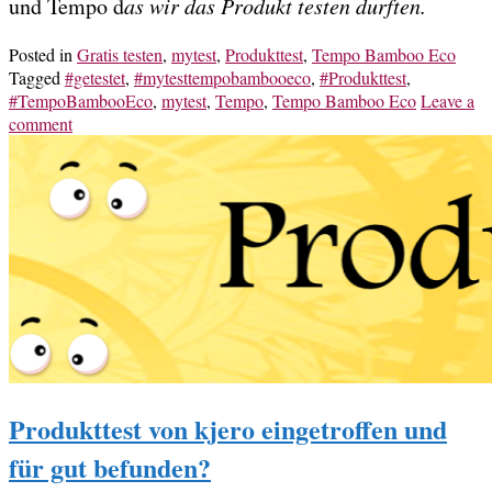
und Tempo d
as wir das Produkt testen durften.
Posted in
Gratis testen
,
mytest
,
Produkttest
,
Tempo Bamboo Eco
Tagged
#getestet
,
#mytesttempobambooeco
,
#Produkttest
,
#TempoBambooEco
,
mytest
,
Tempo
,
Tempo Bamboo Eco
Leave a
comment
Produkttest von kjero eingetroffen und
für gut befunden?