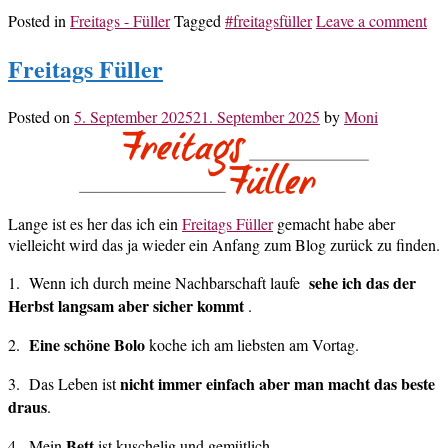
Posted in
Freitags - Füller
Tagged
#freitagsfüller
Leave a comment
Freitags Füller
Posted on
5. September 2025
21. September 2025
by
Moni
Lange ist es her das ich ein
Freitags Füller
gemacht habe aber
vielleicht wird das ja wieder ein Anfang zum Blog zurück zu finden.
sehe ich das der
1. Wenn ich durch meine Nachbarschaft laufe
Herbst langsam aber sicher kommt
.
Eine schöne Bolo
2.
koche ich am liebsten am Vortag.
nicht immer einfach aber man macht das beste
3. Das Leben ist
draus
.
Bett
4. Mein
ist kuschelig und gemütlich.