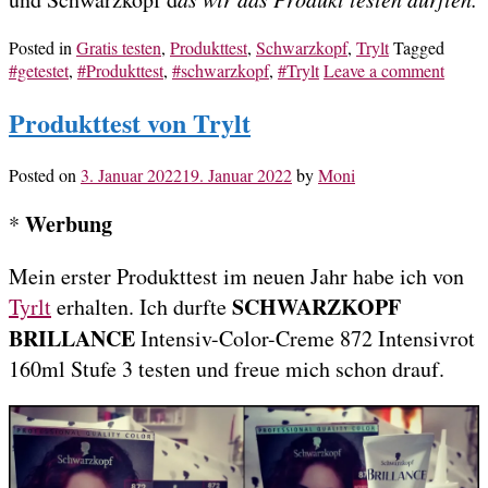
Posted in
Gratis testen
,
Produkttest
,
Schwarzkopf
,
Trylt
Tagged
#getestet
,
#Produkttest
,
#schwarzkopf
,
#Trylt
Leave a comment
Produkttest von Trylt
Posted on
3. Januar 2022
19. Januar 2022
by
Moni
Werbung
*
Mein erster Produkttest im neuen Jahr habe ich von
SCHWARZKOPF
Tyrlt
erhalten. Ich durfte
BRILLANCE
Intensiv-Color-Creme 872 Intensivrot
160ml Stufe 3 testen und freue mich schon drauf.