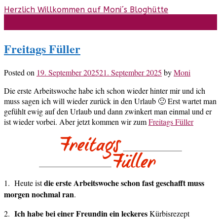
Skip
Herzlich Willkommen auf Moni´s Bloghütte
to
content
Freitags Füller
Posted on
19. September 2025
21. September 2025
by
Moni
Die erste Arbeitswoche habe ich schon wieder hinter mir und ich
muss sagen ich will wieder zurück in den Urlaub 🙂 Erst wartet man
gefühlt ewig auf den Urlaub und dann zwinkert man einmal und er
ist wieder vorbei. Aber jetzt kommen wir zum
Freitags Füller
die erste Arbeitswoche schon fast geschafft muss
1. Heute ist
morgen nochmal ran
.
Ich habe bei einer Freundin ein leckeres
2.
Kürbisrezept