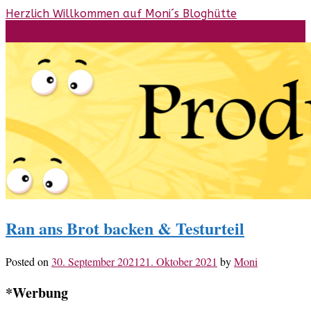
Skip
Herzlich Willkommen auf Moni´s Bloghütte
to
content
Ran ans Brot backen & Testurteil
Posted on
30. September 2021
21. Oktober 2021
by
Moni
*Werbung