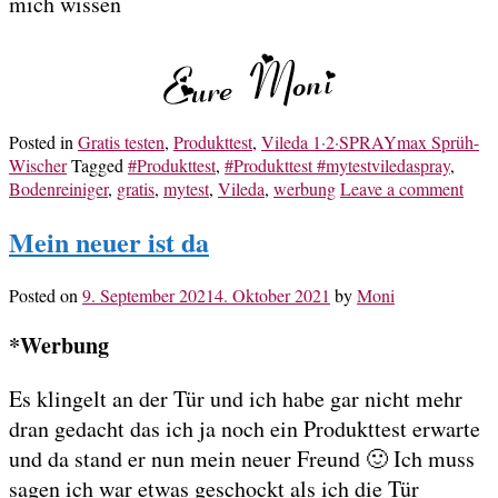
mich wissen
Posted in
Gratis testen
,
Produkttest
,
Vileda 1·2·SPRAYmax Sprüh-
Wischer
Tagged
#Produkttest
,
#Produkttest #mytestviledaspray
,
Bodenreiniger
,
gratis
,
mytest
,
Vileda
,
werbung
Leave a comment
Mein neuer ist da
Posted on
9. September 2021
4. Oktober 2021
by
Moni
*Werbung
Es klingelt an der Tür und ich habe gar nicht mehr
dran gedacht das ich ja noch ein Produkttest erwarte
und da stand er nun mein neuer Freund 🙂 Ich muss
sagen ich war etwas geschockt als ich die Tür