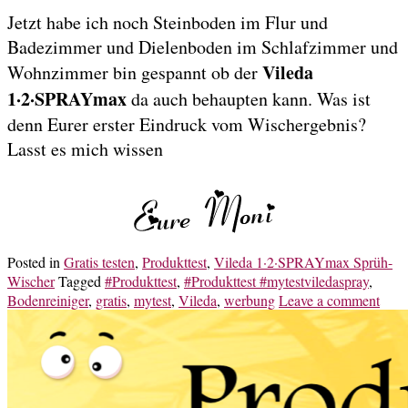
Jetzt habe ich noch Steinboden im Flur und
Badezimmer und Dielenboden im Schlafzimmer und
Vileda
Wohnzimmer bin gespannt ob der
1·2·SPRAYmax
da auch behaupten kann. Was ist
denn Eurer erster Eindruck vom Wischergebnis?
Lasst es mich wissen
Posted in
Gratis testen
,
Produkttest
,
Vileda 1·2·SPRAYmax Sprüh-
Wischer
Tagged
#Produkttest
,
#Produkttest #mytestviledaspray
,
Bodenreiniger
,
gratis
,
mytest
,
Vileda
,
werbung
Leave a comment