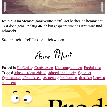
Ich bin ja im Moment ganz verrückt auf Brot backen da kommt der
Test doch genau richtig 🙂 ich bin gespannt wie das Brot wird und
schmeckt.
Seit ihr auch dabei? Lasst es mich wissen
Posted in
Dr. Oetker
,
Gratis testen
,
Konsumgöttinnen
,
Produkttest
Tagged
#droetkerdeutschland
,
#droetkersauerteig
,
#getestet
,
#gratistesten
,
#Produkttest
,
#sauerteig
,
brotbacken
,
dr.oetker
Leave a
comment