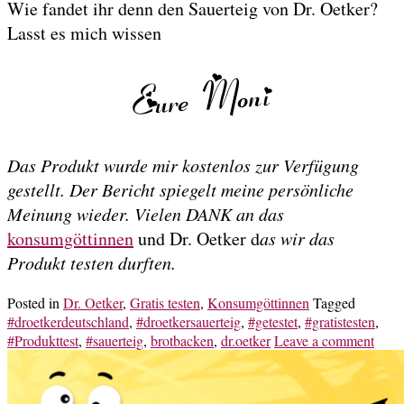
Wie fandet ihr denn den Sauerteig von Dr. Oetker?
Lasst es mich wissen
Das Produkt wurde mir kostenlos zur Verfügung
gestellt. Der Bericht spiegelt meine persönliche
Meinung wieder. Vielen DANK an das
konsumgöttinnen
und Dr. Oetker d
as wir das
Produkt testen durften.
Posted in
Dr. Oetker
,
Gratis testen
,
Konsumgöttinnen
Tagged
#droetkerdeutschland
,
#droetkersauerteig
,
#getestet
,
#gratistesten
,
#Produkttest
,
#sauerteig
,
brotbacken
,
dr.oetker
Leave a comment