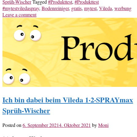
Sprüh-Wischer
Tagged
#Produkttest
,
#Produkttest
#mytestviledaspray
,
Bodenreiniger
,
gratis
,
mytest
,
Vileda
,
werbung
Leave a comment
Ich bin dabei beim Vileda 1·2·SPRAYmax
Sprüh-Wischer
Posted on
6. September 2021
4. Oktober 2021
by
Moni