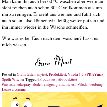
Man kann ihn auch bei 60 °C waschen aber wie man
sieht reichen auch schon 30° C vollkommen aus um
ihn zu reinigen. Er sieht aus wie neu und fühlt sich
auch so an, also können wir fleißig weiter putzen und
ihn immer wieder in die Wäsche schmeißen.
Wie war es bei Euch nach dem waschen? Lasst es
mich wissen
Posted in
Gratis testen
,
mytest
,
Produkttest
,
Vileda 1·2·SPRAYmax
Sprüh-Wischer
Tagged
#Produkttest
,
#Produkttest
#mytestviledaspray
,
Bodenreiniger
,
gratis
,
mytest
,
Vileda
,
werbung
Leave a comment