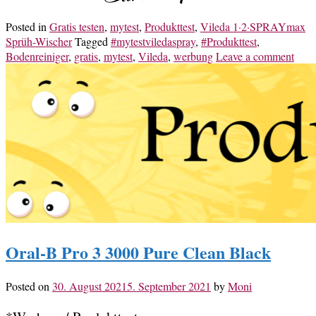
Posted in
Gratis testen
,
mytest
,
Produkttest
,
Vileda 1·2·SPRAYmax
Sprüh-Wischer
Tagged
#mytestviledaspray
,
#Produkttest
,
Bodenreiniger
,
gratis
,
mytest
,
Vileda
,
werbung
Leave a comment
Oral-B Pro 3 3000 Pure Clean Black
Posted on
30. August 2021
5. September 2021
by
Moni