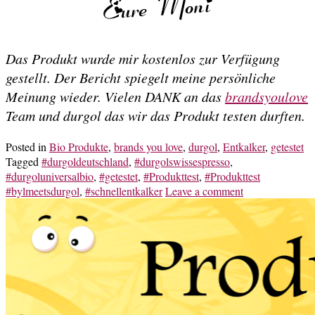
Das Produkt wurde mir kostenlos zur Verfügung
gestellt. Der Bericht spiegelt meine persönliche
Meinung wieder. Vielen DANK an das
brandsyoulove
Team und durgol das wir das Produkt testen durften.
Posted in
Bio Produkte
,
brands you love
,
durgol
,
Entkalker
,
getestet
Tagged
#durgoldeutschland
,
#durgolswissespresso
,
#durgoluniversalbio
,
#getestet
,
#Produkttest
,
#Produkttest
#bylmeetsdurgol
,
#schnellentkalker
Leave a comment