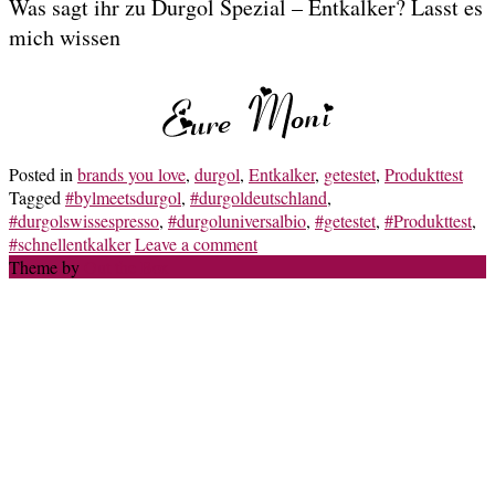
Was sagt ihr zu Durgol Spezial – Entkalker? Lasst es
mich wissen
Posted in
brands you love
,
durgol
,
Entkalker
,
getestet
,
Produkttest
Tagged
#bylmeetsdurgol
,
#durgoldeutschland
,
#durgolswissespresso
,
#durgoluniversalbio
,
#getestet
,
#Produkttest
,
#schnellentkalker
Leave a comment
Theme by
Out the Box