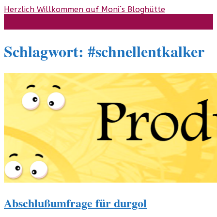
Skip
Herzlich Willkommen auf Moni´s Bloghütte
to
content
Schlagwort:
#schnellentkalker
Abschlußumfrage für durgol