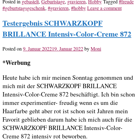
Posted in
gebastelt
,
Geburtstage
,
gravieren
,
Hobby
Tagged
#freude
#geburtstagsgeschenk
,
#gravieren
,
#hobby
Leave a comment
Testergebnis SCHWARZKOPF
BRILLANCE Intensiv-Color-Creme 872
Posted on
9. Januar 2022
19. Januar 2022
by
Moni
*Werbung
Heute habe ich mir meinen Sonntag genommen und
mich mit der SCHWARZKOPF BRILLANCE
Intensiv-Color-Creme 872 beschäftigt. Ich bin schon
immer experimentier- freudig wenn es um die
Haarfarbe geht aber rot ist schon seit Jahren mein
Favorit geblieben darum habe ich mich auch für die
SCHWARZKOPF BRILLANCE Intensiv-Color-
Creme 872 intensiv rot beworben.