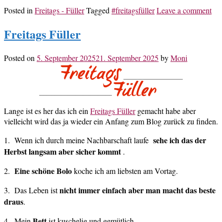
Posted in
Freitags - Füller
Tagged
#freitagsfüller
Leave a comment
Freitags Füller
Posted on
5. September 2025
21. September 2025
by
Moni
Lange ist es her das ich ein
Freitags Füller
gemacht habe aber
vielleicht wird das ja wieder ein Anfang zum Blog zurück zu finden.
sehe ich das der
1. Wenn ich durch meine Nachbarschaft laufe
Herbst langsam aber sicher kommt
.
Eine schöne Bolo
2.
koche ich am liebsten am Vortag.
nicht immer einfach aber man macht das beste
3. Das Leben ist
draus
.
Bett
4. Mein
ist kuschelig und gemütlich.