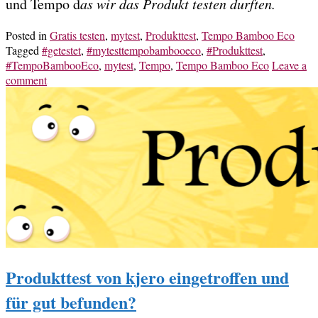
und Tempo d
as wir das Produkt testen durften.
Posted in
Gratis testen
,
mytest
,
Produkttest
,
Tempo Bamboo Eco
Tagged
#getestet
,
#mytesttempobambooeco
,
#Produkttest
,
#TempoBambooEco
,
mytest
,
Tempo
,
Tempo Bamboo Eco
Leave a
comment
Produkttest von kjero eingetroffen und
für gut befunden?