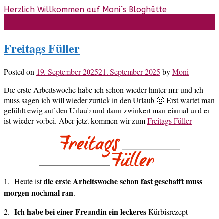
Skip
Herzlich Willkommen auf Moni´s Bloghütte
to
content
Freitags Füller
Posted on
19. September 2025
21. September 2025
by
Moni
Die erste Arbeitswoche habe ich schon wieder hinter mir und ich
muss sagen ich will wieder zurück in den Urlaub 🙂 Erst wartet man
gefühlt ewig auf den Urlaub und dann zwinkert man einmal und er
ist wieder vorbei. Aber jetzt kommen wir zum
Freitags Füller
die erste Arbeitswoche schon fast geschafft muss
1. Heute ist
morgen nochmal ran
.
Ich habe bei einer Freundin ein leckeres
2.
Kürbisrezept