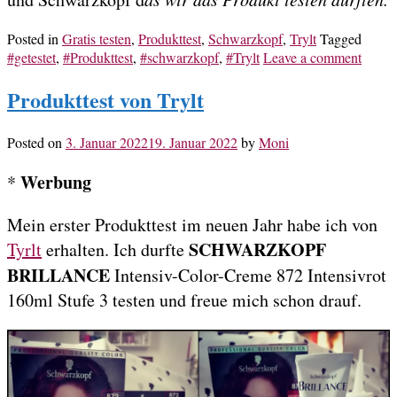
Posted in
Gratis testen
,
Produkttest
,
Schwarzkopf
,
Trylt
Tagged
#getestet
,
#Produkttest
,
#schwarzkopf
,
#Trylt
Leave a comment
Produkttest von Trylt
Posted on
3. Januar 2022
19. Januar 2022
by
Moni
Werbung
*
Mein erster Produkttest im neuen Jahr habe ich von
SCHWARZKOPF
Tyrlt
erhalten. Ich durfte
BRILLANCE
Intensiv-Color-Creme 872 Intensivrot
160ml Stufe 3 testen und freue mich schon drauf.