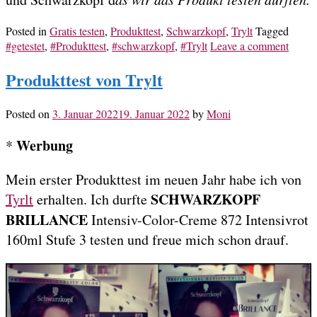
Posted in
Gratis testen
,
Produkttest
,
Schwarzkopf
,
Trylt
Tagged
#getestet
,
#Produkttest
,
#schwarzkopf
,
#Trylt
Leave a comment
Produkttest von Trylt
Posted on
3. Januar 2022
19. Januar 2022
by
Moni
Werbung
*
Mein erster Produkttest im neuen Jahr habe ich von
SCHWARZKOPF
Tyrlt
erhalten. Ich durfte
BRILLANCE
Intensiv-Color-Creme 872 Intensivrot
160ml Stufe 3 testen und freue mich schon drauf.