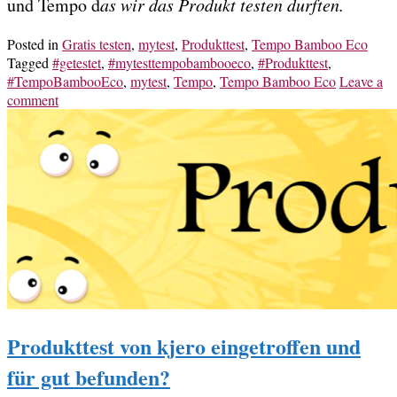
und Tempo d
as wir das Produkt testen durften.
Posted in
Gratis testen
,
mytest
,
Produkttest
,
Tempo Bamboo Eco
Tagged
#getestet
,
#mytesttempobambooeco
,
#Produkttest
,
#TempoBambooEco
,
mytest
,
Tempo
,
Tempo Bamboo Eco
Leave a
comment
Produkttest von kjero eingetroffen und
für gut befunden?