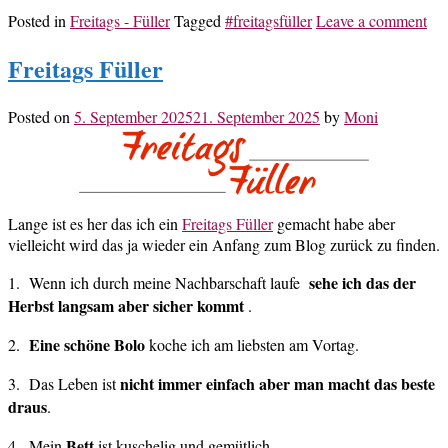
Posted in
Freitags - Füller
Tagged
#freitagsfüller
Leave a comment
Freitags Füller
Posted on
5. September 2025
21. September 2025
by
Moni
Lange ist es her das ich ein
Freitags Füller
gemacht habe aber
vielleicht wird das ja wieder ein Anfang zum Blog zurück zu finden.
sehe ich das der
1. Wenn ich durch meine Nachbarschaft laufe
Herbst langsam aber sicher kommt
.
Eine schöne Bolo
2.
koche ich am liebsten am Vortag.
nicht immer einfach aber man macht das beste
3. Das Leben ist
draus
.
Bett
4. Mein
ist kuschelig und gemütlich.