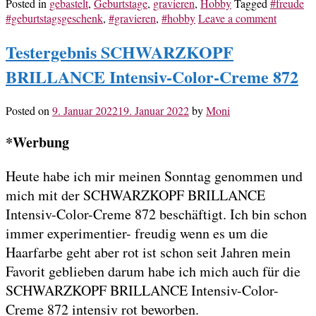
Posted in
gebastelt
,
Geburtstage
,
gravieren
,
Hobby
Tagged
#freude
#geburtstagsgeschenk
,
#gravieren
,
#hobby
Leave a comment
Testergebnis SCHWARZKOPF
BRILLANCE Intensiv-Color-Creme 872
Posted on
9. Januar 2022
19. Januar 2022
by
Moni
*Werbung
Heute habe ich mir meinen Sonntag genommen und
mich mit der SCHWARZKOPF BRILLANCE
Intensiv-Color-Creme 872 beschäftigt. Ich bin schon
immer experimentier- freudig wenn es um die
Haarfarbe geht aber rot ist schon seit Jahren mein
Favorit geblieben darum habe ich mich auch für die
SCHWARZKOPF BRILLANCE Intensiv-Color-
Creme 872 intensiv rot beworben.