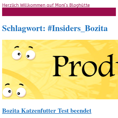
Skip
Herzlich Willkommen auf Moni´s Bloghütte
to
content
Schlagwort:
#Insiders_Bozita
Bozita Katzenfutter Test beendet