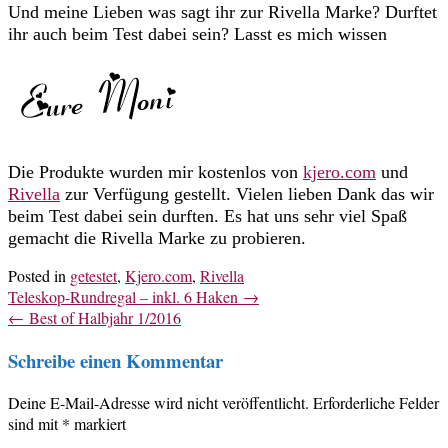
Und meine Lieben was sagt ihr zur Rivella Marke? Durftet
ihr auch beim Test dabei sein? Lasst es mich wissen
Die Produkte wurden mir kostenlos von
kjero.com
und
Rivella
zur Verfügung gestellt. Vielen lieben Dank das wir
beim Test dabei sein durften. Es hat uns sehr viel Spaß
gemacht die Rivella Marke zu probieren.
Posted in
getestet
,
Kjero.com
,
Rivella
Post
Teleskop-Rundregal – inkl. 6 Haken
→
navigation
←
Best of Halbjahr 1/2016
Schreibe einen Kommentar
Deine E-Mail-Adresse wird nicht veröffentlicht.
Erforderliche Felder
sind mit
*
markiert