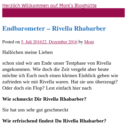
Skip
Herzlich Willkommen auf Moni´s Bloghütte
to
content
Endbarometer – Rivella Rhabarber
Posted on
5. Juli 2016
22. Dezember 2016
by
Moni
Hallöchen meine Lieben
schon sind wir am Ende unser Testphase von Rivella
angekommen. Wie doch die Zeit vergeht aber heute
möchte ich Euch noch einen kleinen Einblick geben wie
zufrieden wir mit Rivella waren. Hat sie uns überzeugt?
Oder doch ein Flop? Lest einfach hier nach
Wie schmeckt Dir Rivella Rhabarber?
Sie hat uns sehr gut geschmeckt
Wie erfrischend findest Du Rivella Rhabarber?