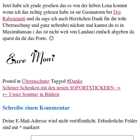
Jetzt habe ich grade gesehen das es von der lieben Lena ko
mmt
wenn ich das richtig gelesen habe ist sie Gastautorin bei
Der
Rabenmutti
und da sage ich auch Herzlichen Dank für die tolle
Überraschung und ganz nebenbei nächste mal kannst du es in
Maximiliansau ( das ist nicht weit von Landau) einfach abgeben da
sparst du dir das Porto. 🙂
Posted in
Überraschung
Tagged
#Danke
Post
Schöner Schenken mit den neuen SOFORTSTICKERN
→
navigation
←
Unser Sonntag in Bildern
Schreibe einen Kommentar
Deine E-Mail-Adresse wird nicht veröffentlicht.
Erforderliche Felder
sind mit
*
markiert