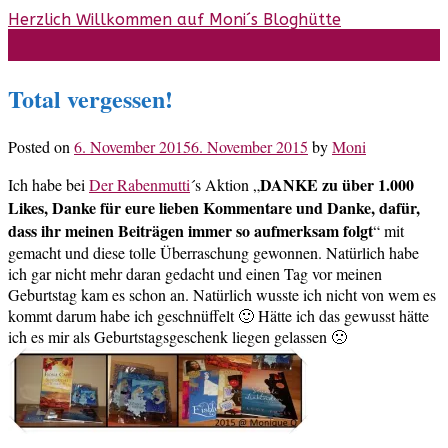
Skip
Herzlich Willkommen auf Moni´s Bloghütte
to
content
Total vergessen!
Posted on
6. November 2015
6. November 2015
by
Moni
DANKE zu über 1.000
Ich habe bei
Der Rabenmutti
´s Aktion „
Likes, Danke für eure lieben Kommentare und Danke, dafür,
dass ihr meinen Beiträgen immer so aufmerksam folgt
“ mit
gemacht und diese tolle Überraschung gewonnen. Natürlich habe
ich gar nicht mehr daran gedacht und einen Tag vor meinen
Geburtstag kam es schon an. Natürlich wusste ich nicht von wem es
kommt darum habe ich geschnüffelt 🙂 Hätte ich das gewusst hätte
ich es mir als Geburtstagsgeschenk liegen gelassen 🙁