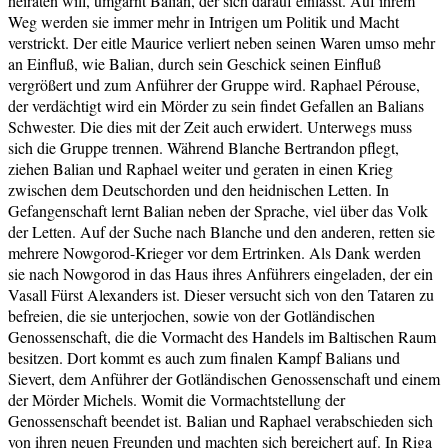
heiraten will, umgarnt Balian, der sich darauf einlässt. Auf ihrem
Weg werden sie immer mehr in Intrigen um Politik und Macht
verstrickt. Der eitle Maurice verliert neben seinen Waren umso mehr
an Einfluß, wie Balian, durch sein Geschick seinen Einfluß
vergrößert und zum Anführer der Gruppe wird. Raphael Pérouse,
der verdächtigt wird ein Mörder zu sein findet Gefallen an Balians
Schwester. Die dies mit der Zeit auch erwidert. Unterwegs muss
sich die Gruppe trennen. Während Blanche Bertrandon pflegt,
ziehen Balian und Raphael weiter und geraten in einen Krieg
zwischen dem Deutschorden und den heidnischen Letten. In
Gefangenschaft lernt Balian neben der Sprache, viel über das Volk
der Letten. Auf der Suche nach Blanche und den anderen, retten sie
mehrere Nowgorod-Krieger vor dem Ertrinken. Als Dank werden
sie nach Nowgorod in das Haus ihres Anführers eingeladen, der ein
Vasall Fürst Alexanders ist. Dieser versucht sich von den Tataren zu
befreien, die sie unterjochen, sowie von der Gotländischen
Genossenschaft, die die Vormacht des Handels im Baltischen Raum
besitzen. Dort kommt es auch zum finalen Kampf Balians und
Sievert, dem Anführer der Gotländischen Genossenschaft und einem
der Mörder Michels. Womit die Vormachtstellung der
Genossenschaft beendet ist. Balian und Raphael verabschieden sich
von ihren neuen Freunden und machten sich bereichert auf. In Riga