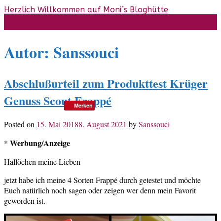
Skip
Herzlich Willkommen auf Moni´s Bloghütte
to
content
Autor:
Sanssouci
Abschlußurteil zum Produkttest Krüger
Genuss Scout Frappé
Merken
Posted on
15. Mai 2018
8. August 2021
by
Sanssouci
Werbung/Anzeige
*
Hallöchen meine Lieben
jetzt habe ich meine 4 Sorten Frappé durch getestet und möchte
Euch natürlich noch sagen oder zeigen wer denn mein Favorit
geworden ist.