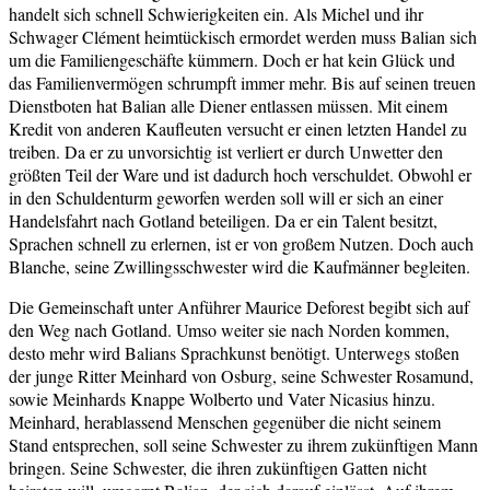
handelt sich schnell Schwierigkeiten ein. Als Michel und ihr
Schwager Clément heimtückisch ermordet werden muss Balian sich
um die Familiengeschäfte kümmern. Doch er hat kein Glück und
das Familienvermögen schrumpft immer mehr. Bis auf seinen treuen
Dienstboten hat Balian alle Diener entlassen müssen. Mit einem
Kredit von anderen Kaufleuten versucht er einen letzten Handel zu
treiben. Da er zu unvorsichtig ist verliert er durch Unwetter den
größten Teil der Ware und ist dadurch hoch verschuldet. Obwohl er
in den Schuldenturm geworfen werden soll will er sich an einer
Handelsfahrt nach Gotland beteiligen. Da er ein Talent besitzt,
Sprachen schnell zu erlernen, ist er von großem Nutzen. Doch auch
Blanche, seine Zwillingsschwester wird die Kaufmänner begleiten.
Die Gemeinschaft unter Anführer Maurice Deforest begibt sich auf
den Weg nach Gotland. Umso weiter sie nach Norden kommen,
desto mehr wird Balians Sprachkunst benötigt. Unterwegs stoßen
der junge Ritter Meinhard von Osburg, seine Schwester Rosamund,
sowie Meinhards Knappe Wolberto und Vater Nicasius hinzu.
Meinhard, herablassend Menschen gegenüber die nicht seinem
Stand entsprechen, soll seine Schwester zu ihrem zukünftigen Mann
bringen. Seine Schwester, die ihren zukünftigen Gatten nicht