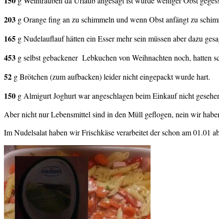
150
g Weintrauben da Urlaub angesagt ist wurde weniger Obst gegesse
203
g Orange fing an zu schimmeln und wenn Obst anfängt zu schimm
165
g Nudelauflauf hätten ein Esser mehr sein müssen aber dazu gesa
453
g selbst gebackener Lebkuchen von Weihnachten noch, hatten sc
52
g Brötchen (zum aufbacken) leider nicht eingepackt wurde hart.
150
g Almigurt Joghurt war angeschlagen beim Einkauf nicht gesehe
Aber nicht nur Lebensmittel sind in den Müll geflogen, nein wir haben
Im Nudelsalat haben wir Frischkäse verarbeitet der schon am 01.01 a