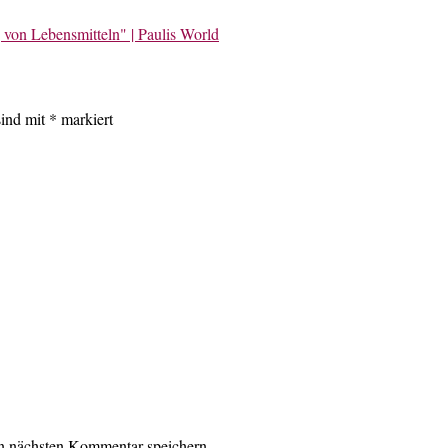
von Lebensmitteln" | Paulis World
sind mit
*
markiert
n nächsten Kommentar speichern.