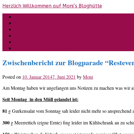
Skip
Herzlich Willkommen auf Moni´s Bloghütte
to
Start
content
Kontaktiere mich
Fotoprojekt – Liebe zur Fotografie
Blogvorstellungen auf einen Blick
Impressum & Datenschutzerklärung
Meine abgearbeitete Lektüre
Zwischenbericht zur Blogparade “Resteve
Posted on
10. Januar 2014
7. Juni 2021
by
Moni
Am Montag haben wir angefangen uns Notizen zu machen was wir alle
Seit Montag in den Müll gelandet ist:
81
g Gurkensalat vom Sonntag sah leider nicht mehr so ansprechend 
300
g Meerrettich (eigne Ernte) fing leider im Kühlschrank an zu sch