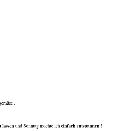
gemüse .
u lassen
einfach entspannen
und Sonntag möchte ich
!