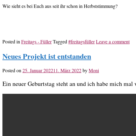
Wie sieht es bei Euch aus seit ihr schon in Herbststimmung?
Posted in
Freitags - Füller
Tagged
#freitagsfüller
Leave a comment
Neues Projekt ist entstanden
Posted on
25. Januar 2022
11. März 2022
by
Moni
Ein neuer Geburtstag steht an und ich habe mich mal