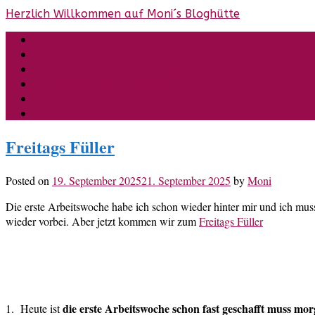
Skip
Herzlich Willkommen auf Moni´s Bloghütte
to
Start
content
Kontaktiere mich
Fotoprojekt – Liebe zur Fotografie
Blogvorstellungen auf einen Blick
Impressum & Datenschutzerklärung
Meine abgearbeitete Lektüre
Freitags Füller
Posted on
19. September 2025
21. September 2025
by
Moni
Die erste Arbeitswoche habe ich schon wieder hinter mir und ich mus
wieder vorbei. Aber jetzt kommen wir zum
Freitags Füller
die erste Arbeitswoche schon fast geschafft muss mo
1. Heute ist