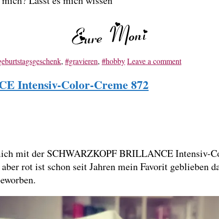
r mich? Lasst es mich wissen
geburtstagsgeschenk
,
#gravieren
,
#hobby
Leave a comment
 Intensiv-Color-Creme 872
mich mit der SCHWARZKOPF BRILLANCE Intensiv-Color
t aber rot ist schon seit Jahren mein Favorit geblie
beworben.