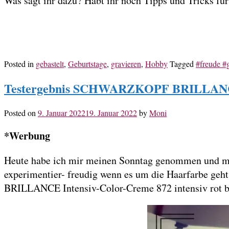
Was sagt ihr dazu? Habt ihr noch Tipps und Tricks fü
Posted in
gebastelt
,
Geburtstage
,
gravieren
,
Hobby
Tagged
#freude #
Testergebnis SCHWARZKOPF BRILLANCE
Posted on
9. Januar 2022
19. Januar 2022
by
Moni
*Werbung
Heute habe ich mir meinen Sonntag genommen und 
experimentier- freudig wenn es um die Haarfarbe geh
BRILLANCE Intensiv-Color-Creme 872 intensiv rot 