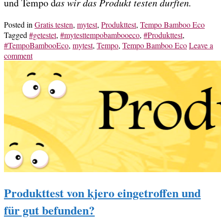
und Tempo d
as wir das Produkt testen durften.
Posted in
Gratis testen
,
mytest
,
Produkttest
,
Tempo Bamboo Eco
Tagged
#getestet
,
#mytesttempobambooeco
,
#Produkttest
,
#TempoBambooEco
,
mytest
,
Tempo
,
Tempo Bamboo Eco
Leave a
comment
Produkttest von kjero eingetroffen und
für gut befunden?