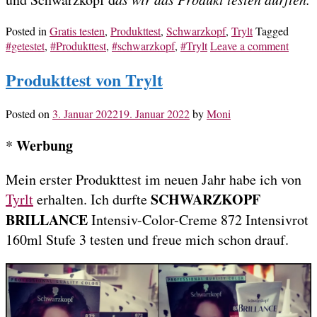
Posted in
Gratis testen
,
Produkttest
,
Schwarzkopf
,
Trylt
Tagged
#getestet
,
#Produkttest
,
#schwarzkopf
,
#Trylt
Leave a comment
Produkttest von Trylt
Posted on
3. Januar 2022
19. Januar 2022
by
Moni
Werbung
*
Mein erster Produkttest im neuen Jahr habe ich von
SCHWARZKOPF
Tyrlt
erhalten. Ich durfte
BRILLANCE
Intensiv-Color-Creme 872 Intensivrot
160ml Stufe 3 testen und freue mich schon drauf.