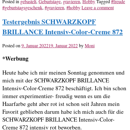
Posted in
gebastelt
,
Geburtstage
,
gravieren
,
Hobby
Tagged
#freude
#geburtstagsgeschenk
,
#gravieren
,
#hobby
Leave a comment
Testergebnis SCHWARZKOPF
BRILLANCE Intensiv-Color-Creme 872
Posted on
9. Januar 2022
19. Januar 2022
by
Moni
*Werbung
Heute habe ich mir meinen Sonntag genommen und
mich mit der SCHWARZKOPF BRILLANCE
Intensiv-Color-Creme 872 beschäftigt. Ich bin schon
immer experimentier- freudig wenn es um die
Haarfarbe geht aber rot ist schon seit Jahren mein
Favorit geblieben darum habe ich mich auch für die
SCHWARZKOPF BRILLANCE Intensiv-Color-
Creme 872 intensiv rot beworben.