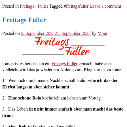
Posted in
Freitags - Füller
Tagged
#freitagsfüller
Leave a comment
Freitags Füller
Posted on
5. September 2025
21. September 2025
by
Moni
Lange ist es her das ich ein
Freitags Füller
gemacht habe aber
vielleicht wird das ja wieder ein Anfang zum Blog zurück zu finden.
sehe ich das der
1. Wenn ich durch meine Nachbarschaft laufe
Herbst langsam aber sicher kommt
.
Eine schöne Bolo
2.
koche ich am liebsten am Vortag.
nicht immer einfach aber man macht das beste
3. Das Leben ist
draus
.
Bett
4. Mein
ist kuschelig und gemütlich.