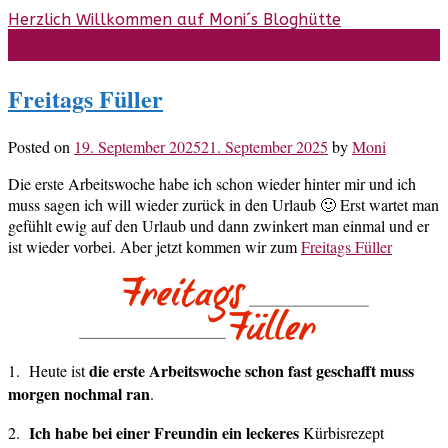
Skip
Herzlich Willkommen auf Moni´s Bloghütte
to
content
Freitags Füller
Posted on
19. September 2025
21. September 2025
by
Moni
Die erste Arbeitswoche habe ich schon wieder hinter mir und ich
muss sagen ich will wieder zurück in den Urlaub 🙂 Erst wartet man
gefühlt ewig auf den Urlaub und dann zwinkert man einmal und er
ist wieder vorbei. Aber jetzt kommen wir zum
Freitags Füller
die erste Arbeitswoche schon fast geschafft muss
1. Heute ist
morgen nochmal ran
.
Ich habe bei einer Freundin ein leckeres
2.
Kürbisrezept